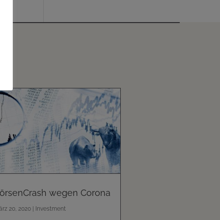
örsenCrash wegen Corona
rz 20, 2020
|
Investment