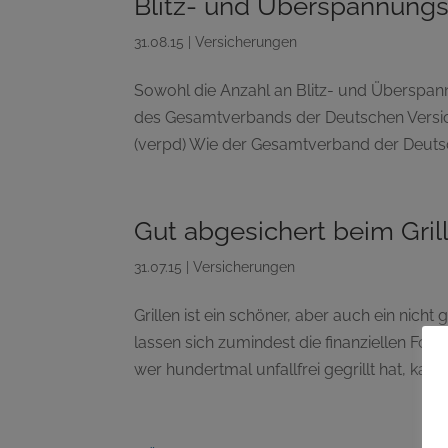
Blitz- und Überspannung
31.08.15
|
Versicherungen
Sowohl die Anzahl an Blitz- und Überspa
des Gesamtverbands der Deutschen Versich
(verpd) Wie der Gesamtverband der Deutsc
Gut abgesichert beim Gril
31.07.15
|
Versicherungen
Grillen ist ein schöner, aber auch ein nich
lassen sich zumindest die finanziellen Folg
wer hundertmal unfallfrei gegrillt hat, kann s