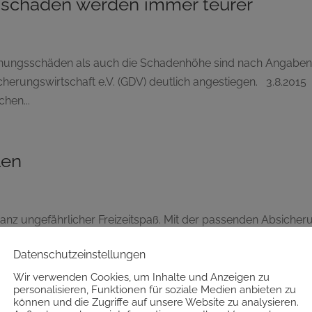
sschäden werden immer teurer
nnungsschäden als auch die Schadenhöhe sind nach Angabe
erungswirtschaft e.V. (GDV) deutlich angestiegen. 3.8.2015
hen...
len
t ganz ungefährlicher Freizeitspaß. Mit der passenden Absicher
en eines möglichen Grillunfalls minimieren. 27.7.2015 (verpd) 
Datenschutzeinstellungen
ich...
Wir verwenden Cookies, um Inhalte und Anzeigen zu
personalisieren, Funktionen für soziale Medien anbieten zu
können und die Zugriffe auf unsere Website zu analysieren.