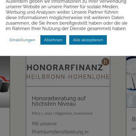
Außerdem geben wir Informationen zu Ihrer Verwendung

unserer Website an unsere Partner für soziale Medien,
Werbung und Analysen weiter. Unsere Partner führen
diese Informationen möglicherweise mit weiteren Daten
zusammen, die Sie ihnen bereitgestellt haben oder die sie
im Rahmen Ihrer Nutzung der Dienste gesammelt haben.
Einstellungen
Ablehnen
Alle akzeptieren
l
Honorarberatung auf
höchsten Niveau
März 1, 2022
|
Allgemein
,
Investment
B
Mit unserer
Mä
Premiumdienstleistung in