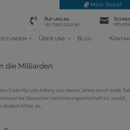
Mein Depot

Ruf uns an

Schrei
+49 7941 9341 90
info@fai
eistungen
Über uns
Blog
Kontak
 die Milliarden
üteten Ende Mai und Anfang Juni diesen Jahres durch weite Tei
erband der Deutschen Versicherungswirtschaft e.V. zuletzt
deutlich höher als...