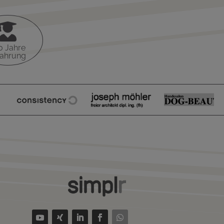

0 Jahre
fahrung