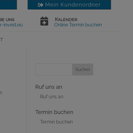
Mein Kundenordner
be uns

Kalender
r-invest.eu
Online Termin buchen
t
Ruf uns an
le
Ruf uns an
Termin buchen
Termin buchen