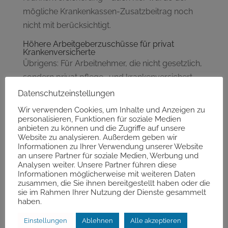
mögliche Krankenkassen-Zusatzbeitrag noch
nicht mit berücksichtigt.
Höhere Arbeitgeberzuschüsse für privat
Krankenversicherte
Übrigens: Für Arbeitnehmer, die nicht gesetzlich,
sondern privat pflege- und krankenversichert
sind, erhöht sich aufgrund der geänderten
Datenschutzeinstellungen
Beitragsbemessungs-Grenze der monatliche
Wir verwenden Cookies, um Inhalte und Anzeigen zu
Zuschuss, den der Arbeitnehmer vom
personalisieren, Funktionen für soziale Medien
anbieten zu können und die Zugriffe auf unsere
Arbeitgeber für die private Krankenversicherung
Website zu analysieren. Außerdem geben wir
erhält.
Informationen zu Ihrer Verwendung unserer Website
an unsere Partner für soziale Medien, Werbung und
Analysen weiter. Unsere Partner führen diese
In 2015 zahlte der Arbeitgeber noch 301,13 Euro
Informationen möglicherweise mit weiteren Daten
(7,3 Prozent der Beitragsbemessungs-Grenze in
zusammen, die Sie ihnen bereitgestellt haben oder die
sie im Rahmen Ihrer Nutzung der Dienste gesammelt
2015 von 4.125,00 Euro), 2016 sind es nun 309,34
haben.
Euro (7,3 Prozent der Beitragsbemessungs-
Einstellungen
Ablehnen
Alle akzeptieren
Grenze in 2016 von 4.237,50 Euro).