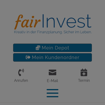
Mein Depot
Mein Kundenordner



Anrufen
Termin
E-Mail