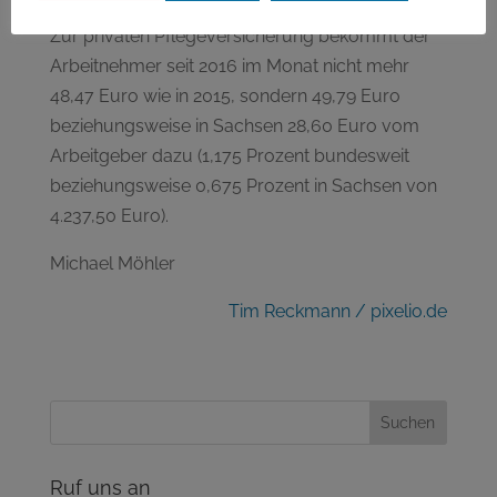
Zur privaten Pflegeversicherung bekommt der
Arbeitnehmer seit 2016 im Monat nicht mehr
48,47 Euro wie in 2015, sondern 49,79 Euro
beziehungsweise in Sachsen 28,60 Euro vom
Arbeitgeber dazu (1,175 Prozent bundesweit
beziehungsweise 0,675 Prozent in Sachsen von
4.237,50 Euro).
Michael Möhler
Tim Reckmann / pixelio.de
Ruf uns an