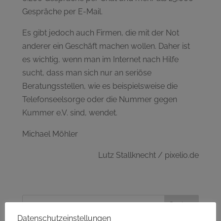
Gespräche per E-Mail.
Es gibt jedoch auch Firmen, die mit der Not
anderer ein Geschäft machen wollen. Daher ist
es wichtig, wenn man im Internet nach Hilfe
sucht, dass man sich nur an seriöse
Beratungsstellen, wie es beispielsweise die
Telefonseelsorge oder die Nummer gegen
Kummer e.V. sind, wendet.
Michael Möhler
Lutz Stallknecht / pixelio.de
Datenschutzeinstellungen