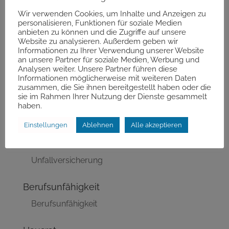
Ruf uns an
Wir verwenden Cookies, um Inhalte und Anzeigen zu
personalisieren, Funktionen für soziale Medien
Ruf uns an
anbieten zu können und die Zugriffe auf unsere
Website zu analysieren. Außerdem geben wir
Informationen zu Ihrer Verwendung unserer Website
Termin buchen
an unsere Partner für soziale Medien, Werbung und
Analysen weiter. Unsere Partner führen diese
Termin buchen
Informationen möglicherweise mit weiteren Daten
zusammen, die Sie ihnen bereitgestellt haben oder die
sie im Rahmen Ihrer Nutzung der Dienste gesammelt
Vergleichsrechner
haben.
Vergleichsrechner
Einstellungen
Ablehnen
Alle akzeptieren
Unfall
Unfallversicherung
Berufsunfähigkeit
Berufsunfähigkeit