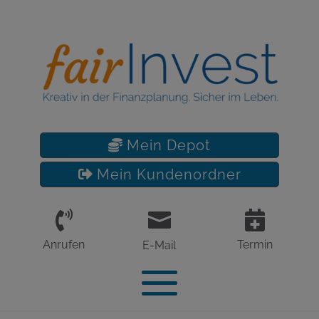
Mein Depot
Mein Kundenordner



Anrufen
Termin
E-Mail