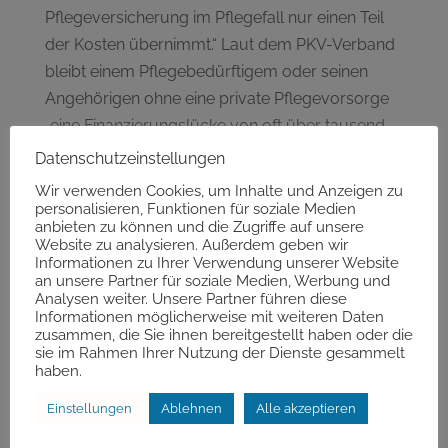
Pflegeversicherung im Pflegefall nur einen Teil
der Kosten übernimmt.“ Laut dem PKV-Verband
bleibt einem Pflegebedürftigem oder seinen
Angehörigen ohne eine private Pflegevorsorge
„eine Finanzierungslücke von oft über tausend
Euro im Monat“.
Datenschutzeinstellungen
Wir verwenden Cookies, um Inhalte und Anzeigen zu
Experten empfehlen daher, sich bereits so früh
personalisieren, Funktionen für soziale Medien
wie möglich eine zusätzliche Pflegevorsorge
anbieten zu können und die Zugriffe auf unsere
Website zu analysieren. Außerdem geben wir
aufzubauen, denn je jünger man beim
Informationen zu Ihrer Verwendung unserer Website
Abschluss einer Pflegezusatz-Versicherung ist,
an unsere Partner für soziale Medien, Werbung und
Analysen weiter. Unsere Partner führen diese
desto mehr Leistung gibt es für die bezahlte
Informationen möglicherweise mit weiteren Daten
Prämie.
zusammen, die Sie ihnen bereitgestellt haben oder die
sie im Rahmen Ihrer Nutzung der Dienste gesammelt
Versicherungsportal – rechnen und vergleichen
haben.
Portal Pflegetagegeld
Einstellungen
Ablehnen
Alle akzeptieren
Portal Krankenzusatz
Portal Unfallversicherung