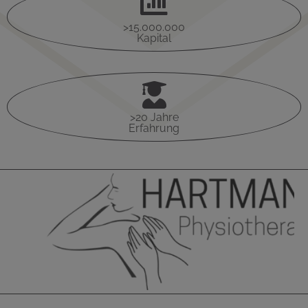

>15.000.000
Kapital

>20 Jahre
Erfahrung