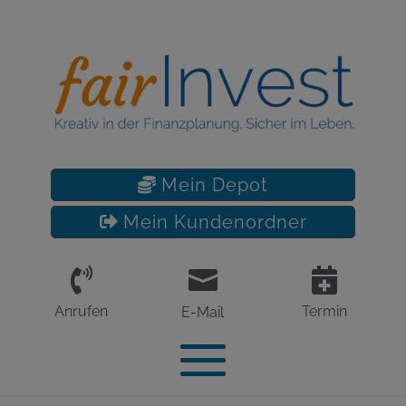
Mein Depot
Mein Kundenordner



Anrufen
Termin
E-Mail