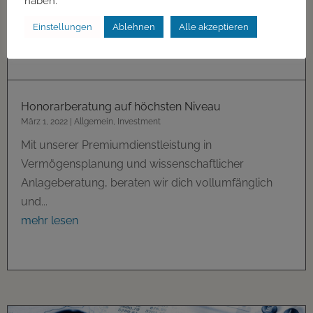
haben.
Einstellungen
Ablehnen
Alle akzeptieren
Honorarberatung auf höchsten Niveau
März 1, 2022
|
Allgemein
,
Investment
Mit unserer Premiumdienstleistung in
Vermögensplanung und wissenschaftlicher
Anlageberatung, beraten wir dich vollumfänglich
und...
mehr lesen