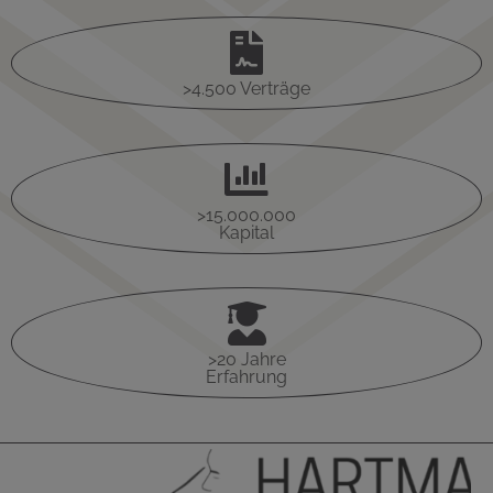

>4.500 Verträge

>15.000.000
Kapital

>20 Jahre
Erfahrung