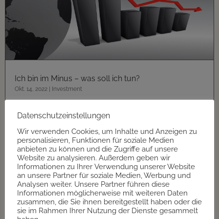
Ich bin im Minus – was soll ich tun?
Okt. 14, 2022
|
Investment
Lieber Leser, ich weiß nicht, wie dein Jahr bisher läuft.
Datenschutzeinstellungen
Aber an dieser Stelle gehe ich einfach mal davon
Wir verwenden Cookies, um Inhalte und Anzeigen zu
aus, dass Sie mit der bisherigen...
personalisieren, Funktionen für soziale Medien
mehr lesen
anbieten zu können und die Zugriffe auf unsere
Website zu analysieren. Außerdem geben wir
Informationen zu Ihrer Verwendung unserer Website
an unsere Partner für soziale Medien, Werbung und
Analysen weiter. Unsere Partner führen diese
Informationen möglicherweise mit weiteren Daten
zusammen, die Sie ihnen bereitgestellt haben oder die
sie im Rahmen Ihrer Nutzung der Dienste gesammelt